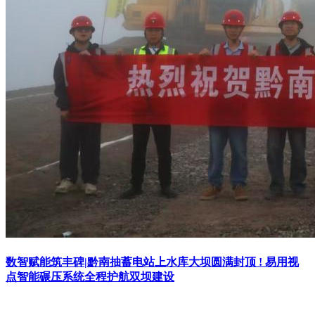
数智赋能筑丰碑|黔南抽蓄电站上水库大坝圆满封顶 ! 易用视
点智能碾压系统全程护航双坝建设